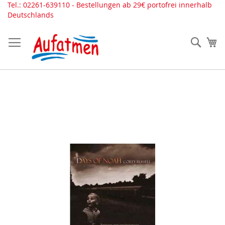
Direkt
Tel.: 02261-639110 - Bestellungen ab 29€ portofrei innerhalb
zum
Deutschlands
Inhalt
Such
Me
Zum
Ende
der
Bildergalerie
springen