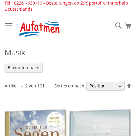
Direkt
Tel.: 02261-639110 - Bestellungen ab 29€ portofrei innerhalb
zum
Deutschlands
Inhalt
Such
Me
Musik
Einkaufen nach
In
Sortieren nach
Artikel
1
-
12
von
101
ab
Re