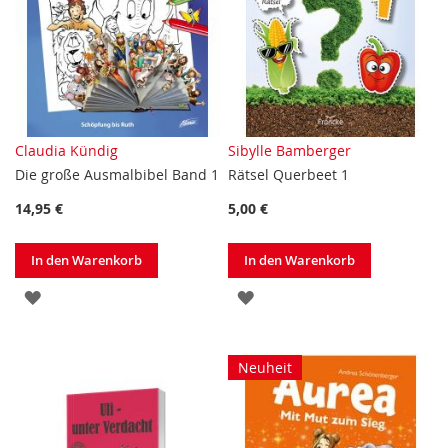
Claudia Kündig
Sibylle Bamberger
Die große Ausmalbibel Band 1
Rätsel Querbeet 1
14,95 €
5,00 €
In den Warenkorb
In den Warenkorb
ZUR
ZUR
WUNSCHLISTE
WUNSCHLISTE
HINZUFÜGEN
HINZUFÜGEN
Neuheit