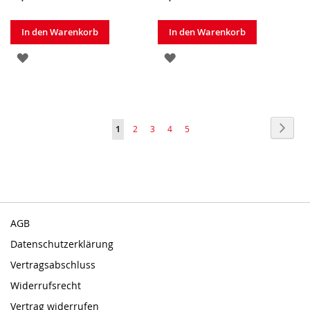
In den Warenkorb
In den Warenkorb
ZUR
ZUR
WUNSCHLISTE
WUNSCHLISTE
HINZUFÜGEN
HINZUFÜGEN
Seite
Seite
Weite
Sie
Seite
Seite
Seite
Seite
1
2
3
4
5
lesen
gerade
Seite
AGB
Datenschutzerklärung
Vertragsabschluss
Widerrufsrecht
Vertrag widerrufen