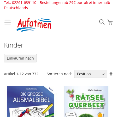
Direkt
Tel.: 02261-639110 - Bestellungen ab 29€ portofrei innerhalb
zum
Deutschlands
Inhalt
Such
Me
Kinder
Einkaufen nach
In
Sortieren nach
Artikel
1
-
12
von
772
ab
Re