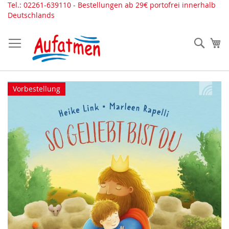
Direkt
Tel.: 02261-639110 - Bestellungen ab 29€ portofrei innerhalb
zum
Deutschlands
Inhalt
Such
Me
Zum
Vorbestellung
Ende
der
Bildergalerie
springen