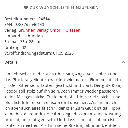
ZUR WUNSCHLISTE HINZUFÜGEN
Bestellnummer:
194614
EAN:
9783765546143
Verlag:
Brunnen Verlag GmbH - Giessen
Einband:
Gebunden
Format:
23 x 28 cm
Umfang:
32
Veröffentlichungsdatum:
01.09.2026
Details
Ein liebevolles Bilderbuch über Mut, Angst vor Fehlern und
das Glück, so geliebt zu werden, wie man ist.Finn möchte ein
großer Ritter sein. Tapfer, geschickt und stark. Der gute König
Feodor soll stolz auf ihn sein.Doch immer wieder passieren
kleine Missgeschicke: Er stolpert, fällt hin, verletzt sich – und
plötzlich fühlt er sich einsam und unsicher. „Warum mache
ich aber auch alles falsch?“, denkt er.Zum Glück ist da Flippa,
seine beste Freundin, die ihm zeigt, dass man keine Rüstung
braucht, um mutig zu sein. Und dass es nicht schlimm ist,
Fehler zu machen. Als Finn seine Rüstung abnimmt, entdeckt