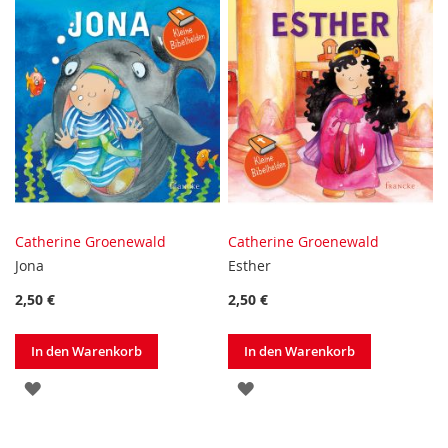
Catherine Groenewald
Catherine Groenewald
Jona
Esther
2,50 €
2,50 €
In den Warenkorb
In den Warenkorb
ZUR
ZUR
WUNSCHLISTE
WUNSCHLISTE