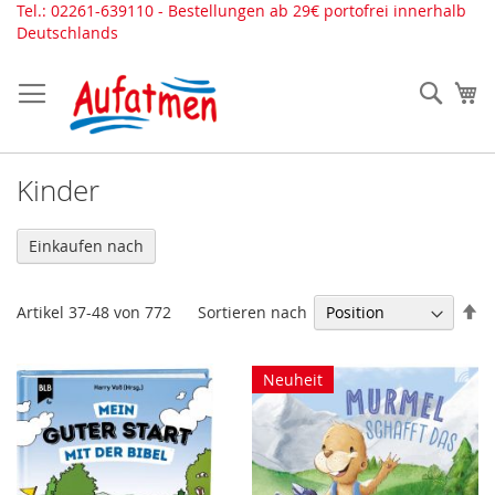
Direkt
Tel.: 02261-639110 - Bestellungen ab 29€ portofrei innerhalb
zum
Deutschlands
Inhalt
Such
Me
Kinder
Einkaufen nach
In
Sortieren nach
Artikel
37
-
48
von
772
ab
Re
Neuheit