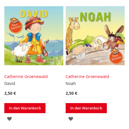
HINZUFÜGEN
HINZUFÜGEN
Catherine Groenewald
Catherine Groenewald
David
Noah
2,50 €
2,50 €
In den Warenkorb
In den Warenkorb
ZUR
ZUR
WUNSCHLISTE
WUNSCHLISTE