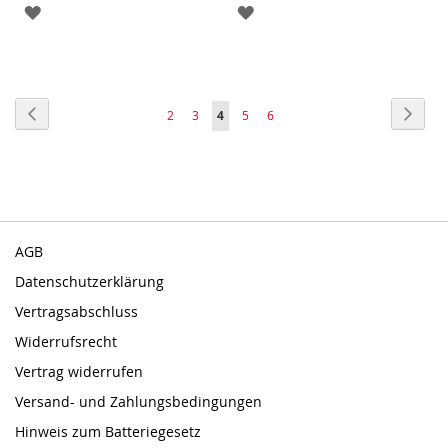
ZUR
ZUR
WUNSCHLISTE
WUNSCHLISTE
HINZUFÜGEN
HINZUFÜGEN
Seite
Seite
Zurück
Seite
Weite
Seite
Seite
Sie
Seite
Seite
2
3
4
5
6
lesen
gerade
Seite
AGB
Datenschutzerklärung
Vertragsabschluss
Widerrufsrecht
Vertrag widerrufen
Versand- und Zahlungsbedingungen
Hinweis zum Batteriegesetz