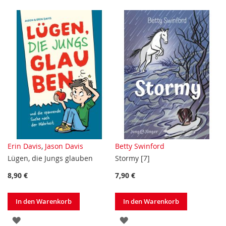
HINZUFÜGEN
HINZUFÜGEN
Erin Davis
,
Jason Davis
Betty Swinford
Lügen, die Jungs glauben
Stormy [7]
8,90 €
7,90 €
In den Warenkorb
In den Warenkorb
ZUR
ZUR