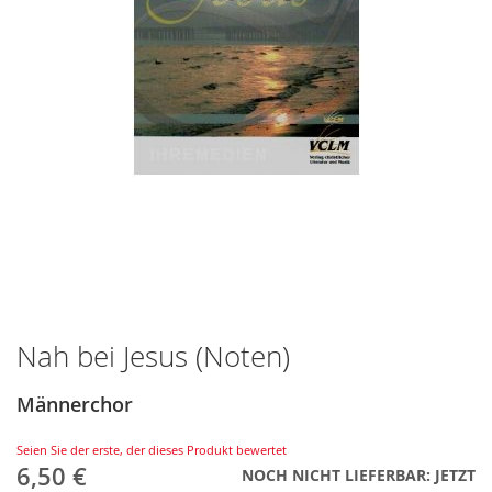
Nah bei Jesus (Noten)
Zum
Anfang
der
Männerchor
Bildergalerie
springen
Seien Sie der erste, der dieses Produkt bewertet
6,50 €
NOCH NICHT LIEFERBAR: JETZT