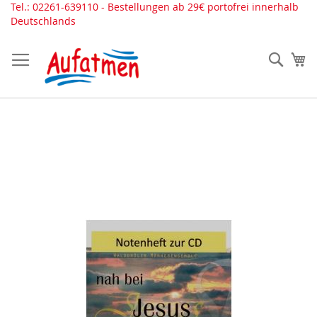
Direkt
Tel.: 02261-639110 - Bestellungen ab 29€ portofrei innerhalb
zum
Deutschlands
Inhalt
Such
Me
Zum
Ende
der
Bildergalerie
springen