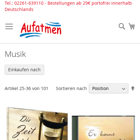
Direkt
Tel.: 02261-639110 - Bestellungen ab 29€ portofrei innerhalb
zum
Deutschlands
Inhalt
Such
Me
Musik
Einkaufen nach
In
Sortieren nach
Artikel
25
-
36
von
101
ab
Re