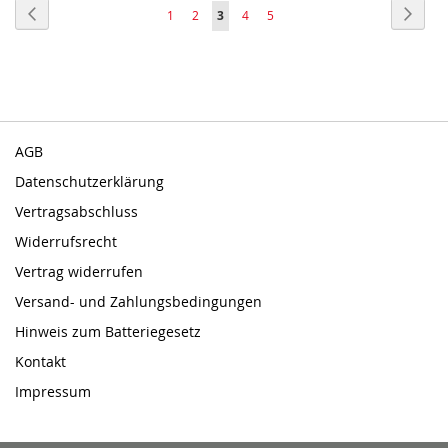
Seite
Seite
Zurück
Seite
Weite
Seite
Seite
Sie
Seite
Seite
1
2
3
4
5
lesen
gerade
Seite
AGB
Datenschutzerklärung
Vertragsabschluss
Widerrufsrecht
Vertrag widerrufen
Versand- und Zahlungsbedingungen
Hinweis zum Batteriegesetz
Kontakt
Impressum