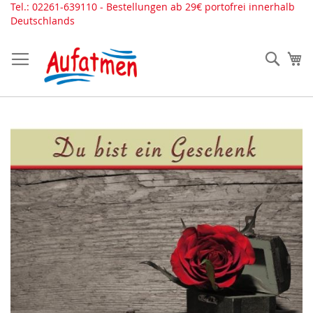
Direkt
Tel.: 02261-639110 - Bestellungen ab 29€ portofrei innerhalb
zum
Deutschlands
Inhalt
Such
Me
Zum
Ende
der
Bildergalerie
springen