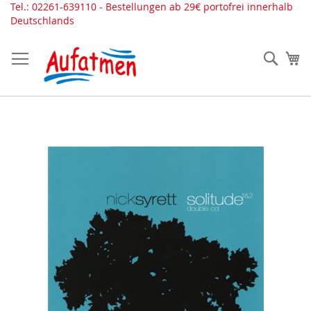
Direkt
Tel.: 02261-639110 - Bestellungen ab 29€ portofrei innerhalb
zum
Deutschlands
Inhalt
Such
Me
Zum
Ende
der
Bildergalerie
springen