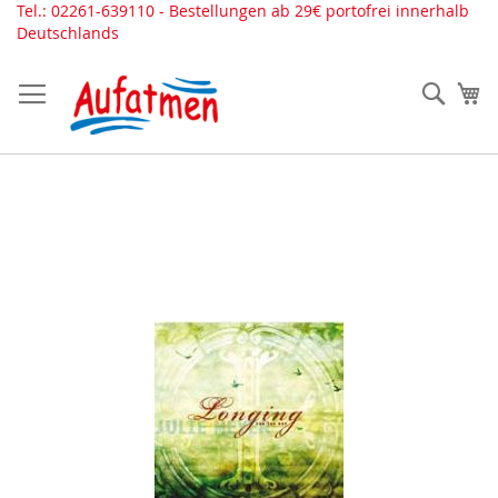
Direkt
Tel.: 02261-639110 - Bestellungen ab 29€ portofrei innerhalb
zum
Deutschlands
Inhalt
Such
Me
Zum
Ende
der
Bildergalerie
springen