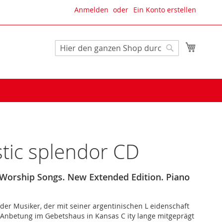
Anmelden
Ein Konto erstellen
Mein W
Suche
Suche
tic splendor CD
 Worship Songs. New Extended Edition. Piano
r der Musiker, der mit seiner argentinischen L eidenschaft
Anbetung im Gebetshaus in Kansas C ity lange mitgeprägt