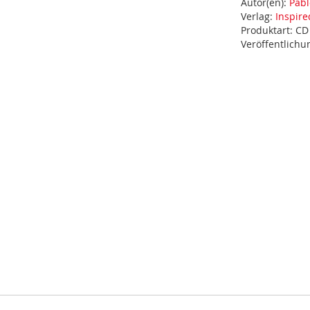
Autor(en):
Pabl
Verlag:
Inspire
Produktart:
CD
Veröffentlich