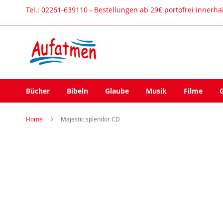
Direkt
Tel.: 02261-639110 - Bestellungen ab 29€ portofrei innerh
zum
Inhalt
Bücher
Bibeln
Glaube
Musik
Filme
Home
Majestic splendor CD
Zum
Ende
der
Bildergalerie
springen