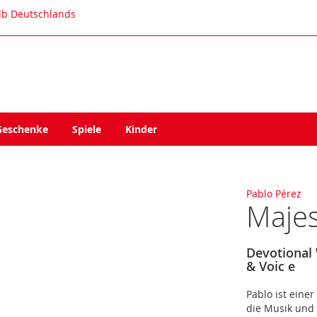
alb Deutschlands
Geschenke
Spiele
Kinder
Pablo Pérez
Majes
Devotional
& Voic e
Pablo ist eine
die Musik und 