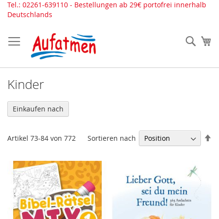
Direkt
Tel.: 02261-639110 - Bestellungen ab 29€ portofrei innerhalb
zum
Deutschlands
Inhalt
Such
Me
Kinder
Einkaufen nach
In
Sortieren nach
Artikel
73
-
84
von
772
ab
Re