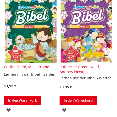
Cecilie Fodor
,
Mike Krome
Catherine Groenewald
,
Andrew Newton
Lernen mit der Bibel - Zahlen
Lernen mit der Bibel - Wörter
13,95 €
13,95 €
In den Warenkorb
In den Warenkorb
ZUR
ZUR