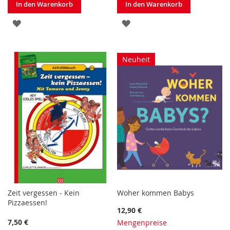
In den Warenkorb
In den Warenkorb
ZUR
ZUR
WUNSCHLISTE
WUNSCHLISTE
HINZUFÜGEN
HINZUFÜGEN
Neuheit
Zeit vergessen - Kein
Woher kommen Babys
Pizzaessen!
12,90 €
7,50 €
Mengenpreise