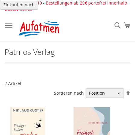
Direkt
Tel.: 02261-639110 - Bestellungen ab 29€ portofrei innerhalb
Einkaufen nach
zum
Deutschlands
Inhalt
Such
Me
Patmos Verlag
2
Artikel
In
Sortieren nach
ab
Re