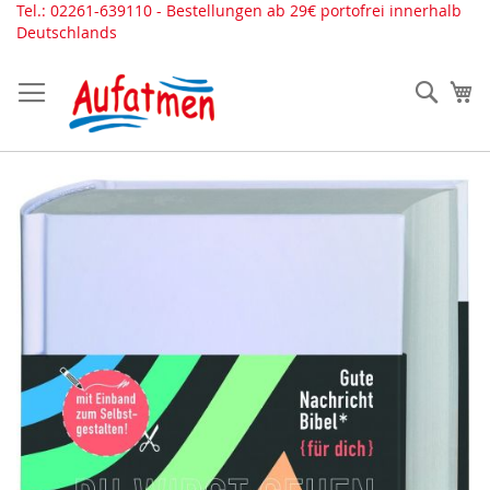
Direkt
Tel.: 02261-639110 - Bestellungen ab 29€ portofrei innerhalb
zum
Deutschlands
Inhalt
Such
Me
Zum
Ende
der
Bildergalerie
springen