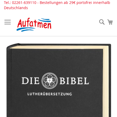
Direkt
Tel.: 02261-639110 - Bestellungen ab 29€ portofrei innerhalb
zum
Deutschlands
Inhalt
Such
Me
Zum
Ende
der
Bildergalerie
springen