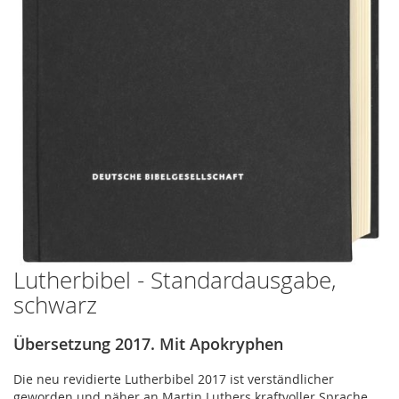
Lutherbibel - Standardausgabe,
Zum
Anfang
schwarz
der
Bildergalerie
Übersetzung 2017. Mit Apokryphen
springen
Die neu revidierte Lutherbibel 2017 ist verständlicher
geworden und näher an Martin Luthers kraftvoller Sprache