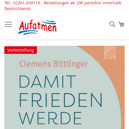
Direkt
Tel.: 02261-639110 - Bestellungen ab 29€ portofrei innerhalb
zum
Deutschlands
Inhalt
Such
Me
Zum
Vorbestellung
Ende
der
Bildergalerie
springen