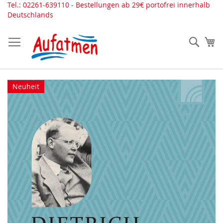
Direkt
Tel.: 02261-639110 - Bestellungen ab 29€ portofrei innerhalb
zum
Deutschlands
Inhalt
Such
Me
Zum
Neuheit
Ende
der
Bildergalerie
springen