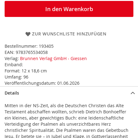
In den Warenkorb
ZUR WUNSCHLISTE HINZUFÜGEN
Bestellnummer:
193405
EAN:
9783765534058
Verlag:
Brunnen Verlag GmbH - Giessen
Einband:
Format:
12 x 18,6 cm
Umfang:
96
Veröffentlichungsdatum:
01.06.2026
Details
Mitten in der NS-Zeit, als die Deutschen Christen das Alte
Testament abschaffen wollten, schrieb Dietrich Bonhoeffer
ein kleines, aber gewichtiges Buch: eine leidenschaftliche
Verteidigung der Psalmen als unverzichtbares Herz
christlicher Spiritualität. Die Psalmen waren das Gebetbuch
Jesu. Er betete sie – in Jubel und Klage, in Gottverlassenheit