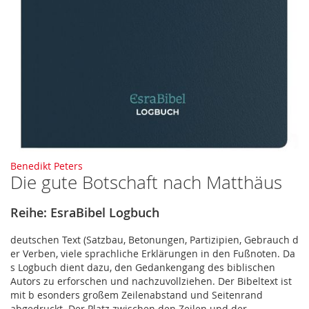
Zum
Benedikt Peters
Die gute Botschaft nach Matthäus
Anfang
der
Bildergalerie
Reihe: EsraBibel Logbuch
springen
deutschen Text (Satzbau, Betonungen, Partizipien, Gebrauch d
er Verben, viele sprachliche Erklärungen in den Fußnoten. Da
s Logbuch dient dazu, den Gedankengang des biblischen
Autors zu erforschen und nachzuvollziehen. Der Bibeltext ist
mit b esonders großem Zeilenabstand und Seitenrand
abgedruckt. Der Platz zwischen den Zeilen und der