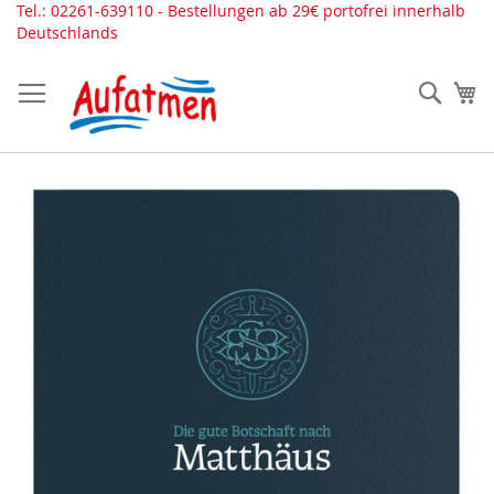
Direkt
Tel.: 02261-639110 - Bestellungen ab 29€ portofrei innerhalb
zum
Deutschlands
Inhalt
Such
Me
Zum
Ende
der
Bildergalerie
springen