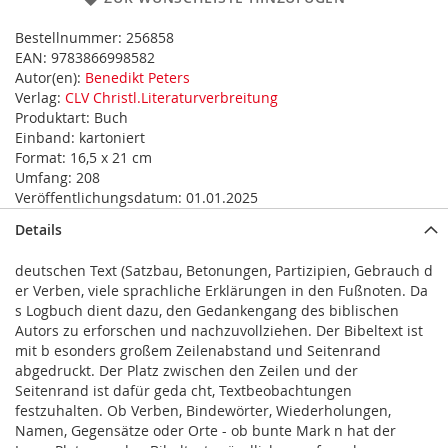
Bestellnummer:
256858
EAN:
9783866998582
Autor(en):
Benedikt Peters
Verlag:
CLV Christl.Literaturverbreitung
Produktart:
Buch
Einband:
kartoniert
Format:
16,5 x 21 cm
Umfang:
208
Veröffentlichungsdatum:
01.01.2025
Details
deutschen Text (Satzbau, Betonungen, Partizipien, Gebrauch d
er Verben, viele sprachliche Erklärungen in den Fußnoten. Da
s Logbuch dient dazu, den Gedankengang des biblischen
Autors zu erforschen und nachzuvollziehen. Der Bibeltext ist
mit b esonders großem Zeilenabstand und Seitenrand
abgedruckt. Der Platz zwischen den Zeilen und der
Seitenrand ist dafür geda cht, Textbeobachtungen
festzuhalten. Ob Verben, Bindewörter, Wiederholungen,
Namen, Gegensätze oder Orte - ob bunte Mark n hat der