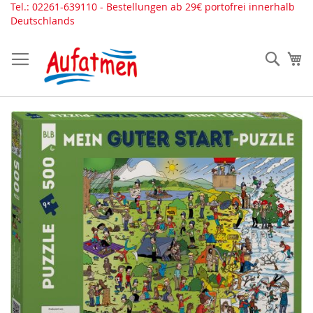
Direkt
Tel.: 02261-639110 - Bestellungen ab 29€ portofrei innerhalb
zum
Deutschlands
Inhalt
Such
Me
Zum
Ende
der
Bildergalerie
springen