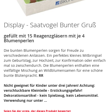
Display - Saatvogel Bunter Gruß
Zum
Anfang
der
gefüllt mit 15 Reagenzgläsern mit je 4
Bildergalerie
Blumenperlen
springen
Die bunten Blumenperlen sorgen für Freude zu
verschiedenen Anlässen. Ein perfektes kleines Mitbringsel
zum Geburtstag, zur Hochzeit, zur Konfirmation oder einfach
mal so zwischendurch. Die Blumenperlen enthalten eine
vielfältige Mischung an Wildblumensamen für eine schöne
bunte Blütenpracht.
R
R
Nicht geeignet für Kinder unter drei Jahren! Achtung:
verschluckbare Kleinteile - Erstickungsgefahr!
Dekorationsartikel - kein Spielzeug, kein Lebensmittel.
Verwendung nur unter …
Seien Sie der erste, der dieses Produkt bewertet