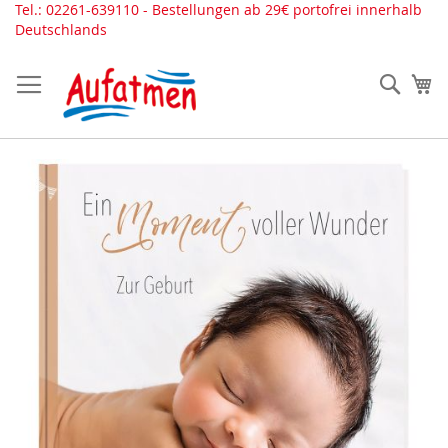
Direkt
Tel.: 02261-639110 - Bestellungen ab 29€ portofrei innerhalb
zum
Deutschlands
Inhalt
Such
Me
Zum
Ende
der
Bildergalerie
springen