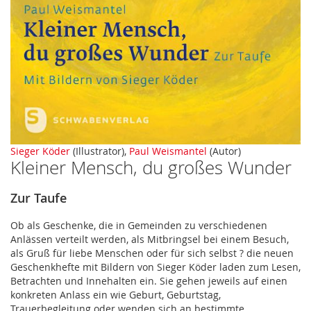
Zum
Sieger Köder
(Illustrator),
Paul Weismantel
(Autor)
Kleiner Mensch, du großes Wunder
Anfang
der
Bildergalerie
Zur Taufe
springen
Ob als Geschenke, die in Gemeinden zu verschiedenen
Anlässen verteilt werden, als Mitbringsel bei einem Besuch,
als Gruß für liebe Menschen oder für sich selbst ? die neuen
Geschenkhefte mit Bildern von Sieger Köder laden zum Lesen,
Betrachten und Innehalten ein. Sie gehen jeweils auf einen
konkreten Anlass ein wie Geburt, Geburtstag,
Trauerbegleitung oder wenden sich an bestimmte