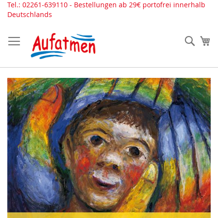
Direkt
Tel.: 02261-639110 - Bestellungen ab 29€ portofrei innerhalb
zum
Deutschlands
Inhalt
Such
Me
Zum
Ende
der
Bildergalerie
springen