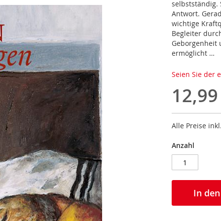
selbstständig.
Antwort. Gerad
wichtige Kraft
Begleiter durc
Geborgenheit u
ermöglicht …
Seien Sie der 
12,99
Alle Preise ink
Anzahl
In de