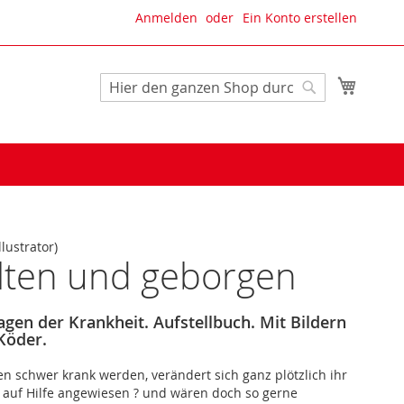
Anmelden
Ein Konto erstellen
Mein W
Suche
Suche
llustrator)
lten und geborgen
agen der Krankheit. Aufstellbuch. Mit Bildern
Köder.
schwer krank werden, verändert sich ganz plötzlich ihr
nd auf Hilfe angewiesen ? und wären doch so gerne