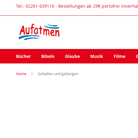
Direkt
Tel.: 02261-639110 - Bestellungen ab 29€ portofrei innerh
zum
Inhalt
Bücher
Bibeln
Glaube
Musik
Filme
Home
Gehalten und geborgen
Zum
Ende
der
Bildergalerie
springen