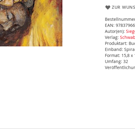
ZUR WUNS
Bestellnumme
EAN:
97837966
Autor(en):
Sieg
Verlag:
Schwab
Produktart:
Bu
Einband:
Spir
Format:
15,8 x
Umfang:
32
Veröffentlich