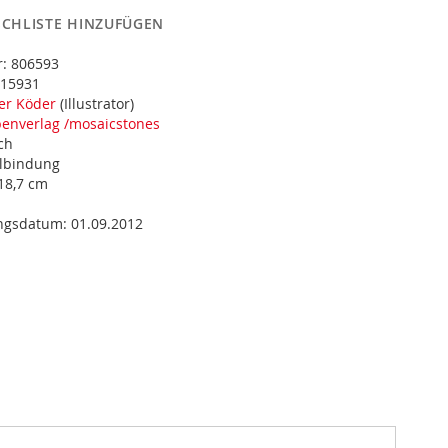
CHLISTE HINZUFÜGEN
r:
806593
15931
er Köder
(Illustrator)
enverlag /mosaicstones
ch
albindung
 18,7 cm
ungsdatum:
01.09.2012