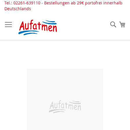
Direkt
Tel.: 02261-639110 - Bestellungen ab 29€ portofrei innerhalb
zum
Deutschlands
Inhalt
Such
Me
Zum
Ende
der
Bildergalerie
springen