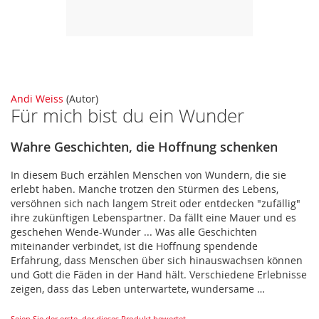
Zum
Andi Weiss
(Autor)
Für mich bist du ein Wunder
Anfang
der
Bildergalerie
Wahre Geschichten, die Hoffnung schenken
springen
In diesem Buch erzählen Menschen von Wundern, die sie
erlebt haben. Manche trotzen den Stürmen des Lebens,
versöhnen sich nach langem Streit oder entdecken "zufällig"
ihre zukünftigen Lebenspartner. Da fällt eine Mauer und es
geschehen Wende-Wunder ... Was alle Geschichten
miteinander verbindet, ist die Hoffnung spendende
Erfahrung, dass Menschen über sich hinauswachsen können
und Gott die Fäden in der Hand hält. Verschiedene Erlebnisse
zeigen, dass das Leben unterwartete, wundersame …
Seien Sie der erste, der dieses Produkt bewertet