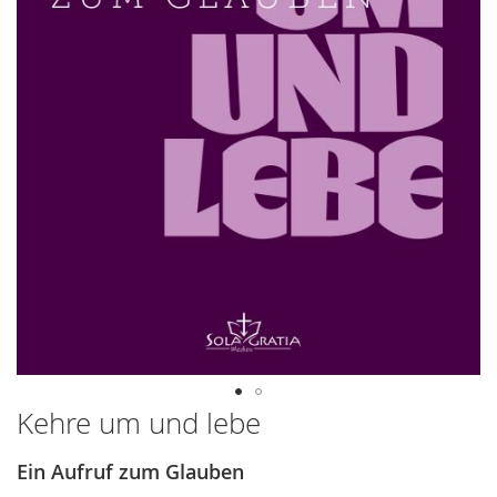
Kehre um und lebe
Zum
Anfang
der
Ein Aufruf zum Glauben
Bildergalerie