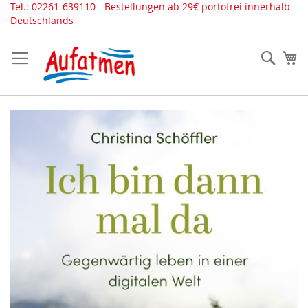
Direkt
Tel.: 02261-639110 - Bestellungen ab 29€ portofrei innerhalb
zum
Deutschlands
Inhalt
Such
Me
Zum
Ende
der
Bildergalerie
springen