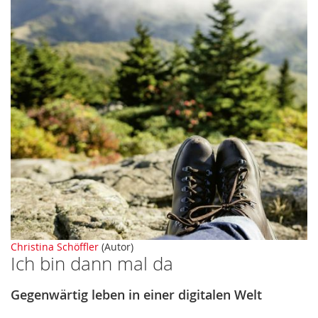
Zum
Christina Schöffler
(Autor)
Ich bin dann mal da
Anfang
der
Bildergalerie
Gegenwärtig leben in einer digitalen Welt
springen