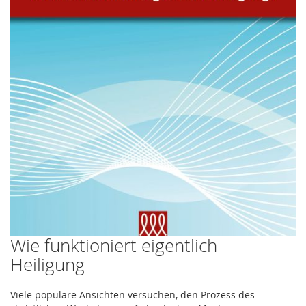
Wie funktioniert eigentlich
Zum
Anfang
Heiligung
der
Bildergalerie
Viele populäre Ansichten versuchen, den Prozess des
springen