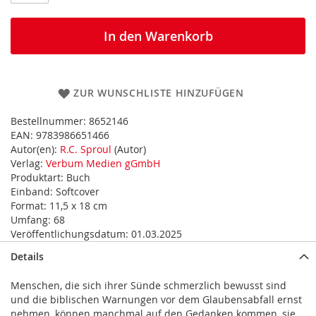
In den Warenkorb
ZUR WUNSCHLISTE HINZUFÜGEN
Bestellnummer:
8652146
EAN:
9783986651466
Autor(en):
R.C. Sproul
(Autor)
Verlag:
Verbum Medien gGmbH
Produktart:
Buch
Einband:
Softcover
Format:
11,5 x 18 cm
Umfang:
68
Veröffentlichungsdatum:
01.03.2025
Details
Menschen, die sich ihrer Sünde schmerzlich bewusst sind
und die biblischen Warnungen vor dem Glaubensabfall ernst
nehmen, können manchmal auf den Gedanken kommen, sie