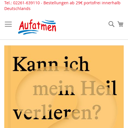
Direkt
Tel.: 02261-639110 - Bestellungen ab 29€ portofrei innerhalb
zum
Deutschlands
Inhalt
Such
Me
Zum
Ende
der
Bildergalerie
springen