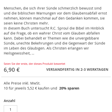
der
Bildergalerie
Menschen, die sich ihrer Sünde schmerzlich bewusst sind
springen
und die biblischen Warnungen vor dem Glaubensabfall ernst
nehmen, können manchmal auf den Gedanken kommen, sie
seien keine Christen mehr.
In diesem Buch untersucht R.C. Sproul die Bibel im Hinblick
auf die Frage, ob ein wahrer Christ vom Glauben abfallen
kann. Dabei behandelt er Themen wie die unvergebbare
Sünde, unechte Bekehrungen und die Gegenwart der Sünde
im Leben des Gläubigen. Als Christen erlangen wir
Heilsgewissheit, …
Seien Sie der erste, der dieses Produkt bewertet
6,90 €
VERSANDFERTIG IN 2-3 WERKTAGEN
Alle Preise inkl. MwSt.
10 für jeweils
5,52 €
kaufen und
20
% sparen
Anzahl