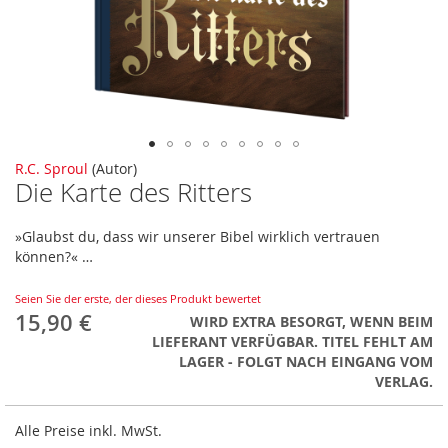
Zum
R.C. Sproul
(Autor)
Die Karte des Ritters
Anfang
der
Bildergalerie
»Glaubst du, dass wir unserer Bibel wirklich vertrauen
springen
können?« …
Seien Sie der erste, der dieses Produkt bewertet
15,90 €
WIRD EXTRA BESORGT, WENN BEIM
LIEFERANT VERFÜGBAR. TITEL FEHLT AM
LAGER - FOLGT NACH EINGANG VOM
VERLAG.
Alle Preise inkl. MwSt.