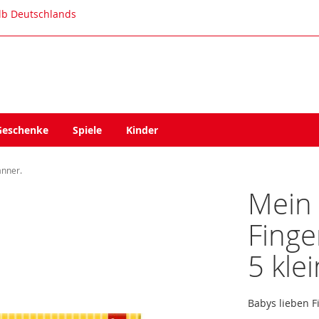
alb Deutschlands
Geschenke
Spiele
Kinder
änner.
Mein 
Fing
5 kle
Babys lieben F