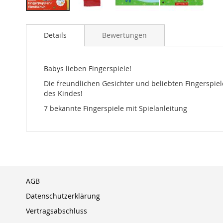
Zum
Anfang
Details
Bewertungen
der
Bildergalerie
springen
Babys lieben Fingerspiele!
Die freundlichen Gesichter und beliebten Fingerspiel
des Kindes!
7 bekannte Fingerspiele mit Spielanleitung
AGB
Datenschutzerklärung
Vertragsabschluss