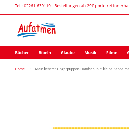
Direkt
Tel.: 02261-639110 - Bestellungen ab 29€ portofrei innerh
zum
Inhalt
Bücher
Bibeln
Glaube
Musik
Filme
Home
Mein liebster Fingerpuppen-Handschuh: 5 kleine Zappelm
Zum
Ende
der
Bildergalerie
springen