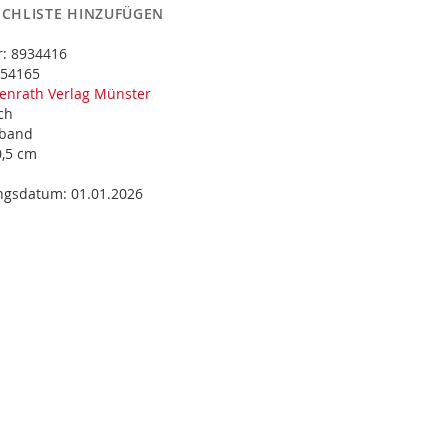
CHLISTE HINZUFÜGEN
r:
8934416
54165
penrath Verlag Münster
ch
band
0,5 cm
ungsdatum:
01.01.2026