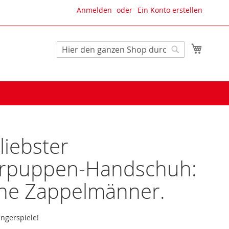
Anmelden
Ein Konto erstellen
Mein W
Suche
Suche
liebster
erpuppen-Handschuh:
ine Zappelmänner.
ingerspiele!