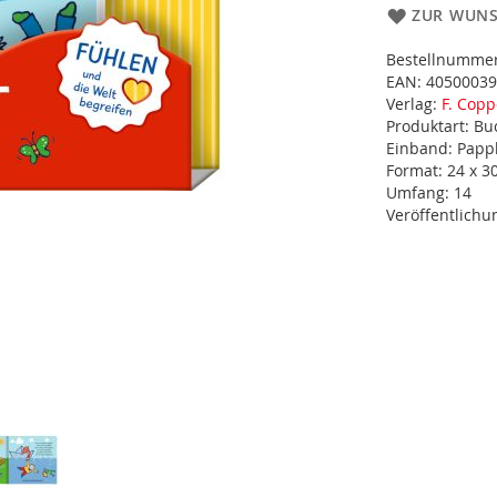
ZUR WUNS
Bestellnumme
EAN:
40500039
Verlag:
F. Cop
Produktart:
Bu
Einband:
Papp
Format:
24 x 3
Umfang:
14
Veröffentlich