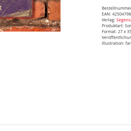
Bestellnumme
EAN:
42504798
Verlag:
Segens
Produktart:
So
Format:
27 x 3
Veröffentlich
Illustration:
fa