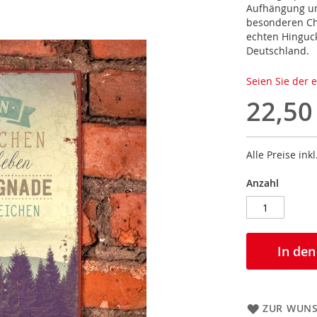
Aufhängung und
besonderen Cha
echten Hinguc
Deutschland.
Seien Sie der 
22,50
Alle Preise ink
Anzahl
In de
ZUR WUNS