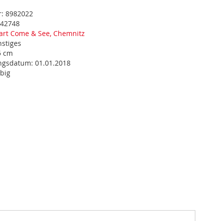
r:
8982022
42748
art Come & See, Chemnitz
nstiges
5 cm
ungsdatum:
01.01.2018
rbig