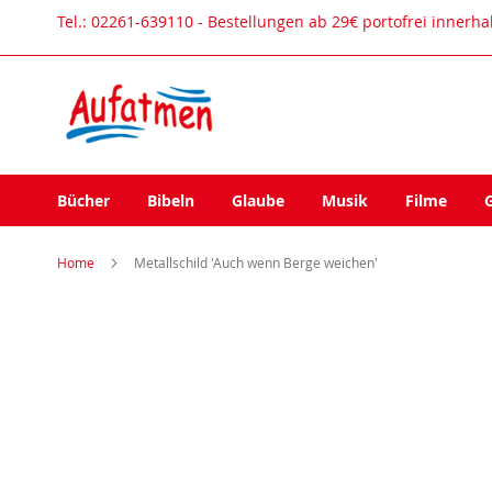
Direkt
Tel.: 02261-639110 - Bestellungen ab 29€ portofrei innerh
zum
Inhalt
Bücher
Bibeln
Glaube
Musik
Filme
Home
Metallschild 'Auch wenn Berge weichen'
Zum
Ende
der
Bildergalerie
springen