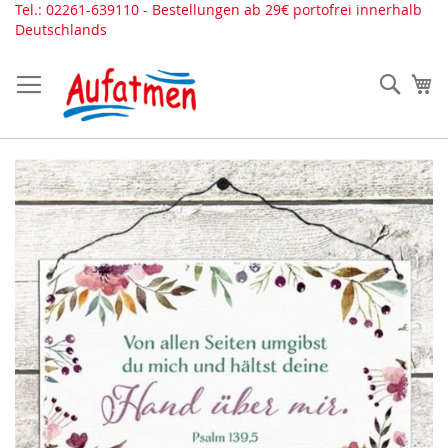
Direkt
Tel.: 02261-639110 - Bestellungen ab 29€ portofrei innerhalb
zum
Deutschlands
Inhalt
Such
Me
Zum
Ende
der
Bildergalerie
springen