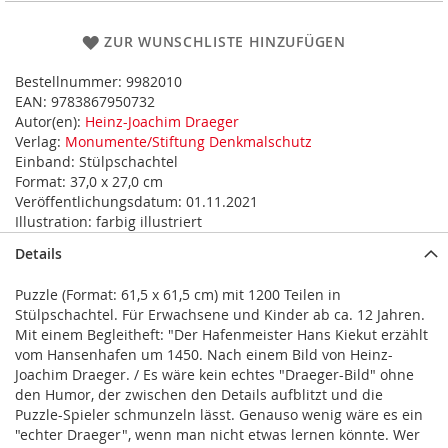
ZUR WUNSCHLISTE HINZUFÜGEN
Bestellnummer:
9982010
EAN:
9783867950732
Autor(en):
Heinz-Joachim Draeger
Verlag:
Monumente/Stiftung Denkmalschutz
Einband:
Stülpschachtel
Format:
37,0 x 27,0 cm
Veröffentlichungsdatum:
01.11.2021
Illustration:
farbig illustriert
Details
Puzzle (Format: 61,5 x 61,5 cm) mit 1200 Teilen in
Stülpschachtel. Für Erwachsene und Kinder ab ca. 12 Jahren.
Mit einem Begleitheft: "Der Hafenmeister Hans Kiekut erzählt
vom Hansenhafen um 1450. Nach einem Bild von Heinz-
Joachim Draeger. / Es wäre kein echtes "Draeger-Bild" ohne
den Humor, der zwischen den Details aufblitzt und die
Puzzle-Spieler schmunzeln lässt. Genauso wenig wäre es ein
"echter Draeger", wenn man nicht etwas lernen könnte. Wer