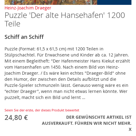
Zum
Heinz-Joachim Draeger
Puzzle 'Der alte Hansehafen' 1200
Anfang
der
Teile
Bildergalerie
springen
Schiff an Schiff
Puzzle (Format: 61,5 x 61,5 cm) mit 1200 Teilen in
Stülpschachtel. Für Erwachsene und Kinder ab ca. 12 Jahren.
Mit einem Begleitheft: "Der Hafenmeister Hans Kiekut erzählt
vom Hansenhafen um 1450. Nach einem Bild von Heinz-
Joachim Draeger. / Es wäre kein echtes "Draeger-Bild" ohne
den Humor, der zwischen den Details aufblitzt und die
Puzzle-Spieler schmunzeln lässt. Genauso wenig wäre es ein
"echter Draeger", wenn man nicht etwas lernen könnte. Wer
puzzelt, macht sich ein Bild und lernt …
Seien Sie der erste, der dieses Produkt bewertet
24,80 €
DER GEWÜNSCHTE ARTIKEL IST
AUSVERKAUFT. FÜHREN WIR NICHT MEHR.
X