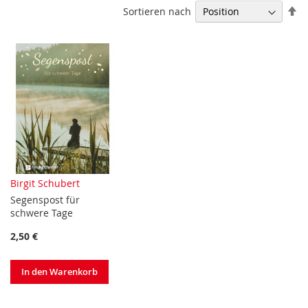
In
Sortieren nach
ab
Re
Birgit Schubert
Segenspost für
schwere Tage
2,50 €
In den Warenkorb