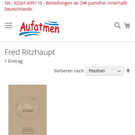
Direkt
Tel.: 02261-639110 - Bestellungen ab 29€ portofrei innerhalb
zum
Deutschlands
Inhalt
Such
Me
Fred Ritzhaupt
1
Eintrag
In
Sortieren nach
ab
Re