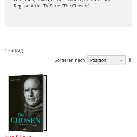
Regisseur der TV-Serie "The Chosen".
1
Eintrag
In
Sortieren nach
ab
Re
Jerry B. Jenkins
,