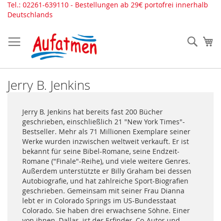
Direkt
Tel.: 02261-639110 - Bestellungen ab 29€ portofrei innerhalb
zum
Deutschlands
Inhalt
Such
Me
Jerry B. Jenkins
Jerry B. Jenkins hat bereits fast 200 Bücher
geschrieben, einschließlich 21 "New York Times"-
Bestseller. Mehr als 71 Millionen Exemplare seiner
Werke wurden inzwischen weltweit verkauft. Er ist
bekannt für seine Bibel-Romane, seine Endzeit-
Romane ("Finale"-Reihe), und viele weitere Genres.
Außerdem unterstützte er Billy Graham bei dessen
Autobiografie, und hat zahlreiche Sport-Biografien
geschrieben. Gemeinsam mit seiner Frau Dianna
lebt er in Colorado Springs im US-Bundesstaat
Colorado. Sie haben drei erwachsene Söhne. Einer
von ihnen, Dallas, ist der Erfinder, Co-Autor und