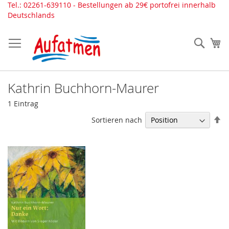
Direkt
Tel.: 02261-639110 - Bestellungen ab 29€ portofrei innerhalb
zum
Deutschlands
Inhalt
Such
Me
Kathrin Buchhorn-Maurer
1
Eintrag
In
Sortieren nach
ab
Re