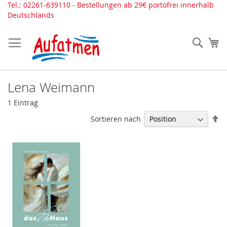
Direkt
Tel.: 02261-639110 - Bestellungen ab 29€ portofrei innerhalb
zum
Deutschlands
Inhalt
Such
Me
Lena Weimann
1
Eintrag
In
Sortieren nach
ab
Re