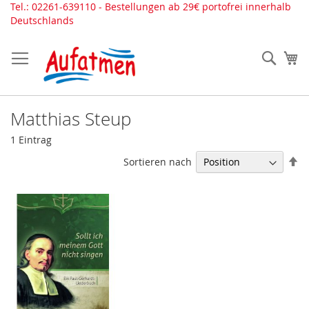
Direkt
Tel.: 02261-639110 - Bestellungen ab 29€ portofrei innerhalb
zum
Deutschlands
Inhalt
Such
Me
Matthias Steup
1
Eintrag
In
Sortieren nach
ab
Re