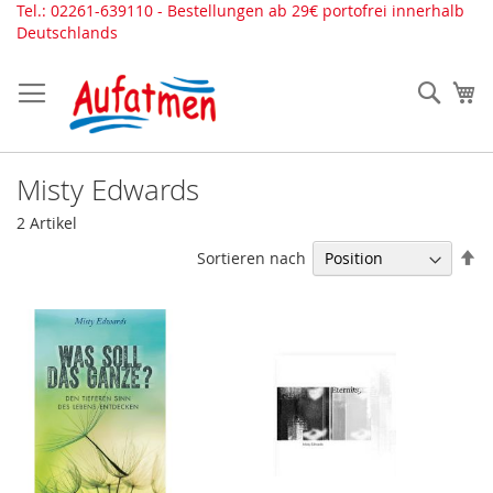
Direkt
Tel.: 02261-639110 - Bestellungen ab 29€ portofrei innerhalb
zum
Deutschlands
Inhalt
Such
Me
Misty Edwards
2
Artikel
In
Sortieren nach
ab
Re