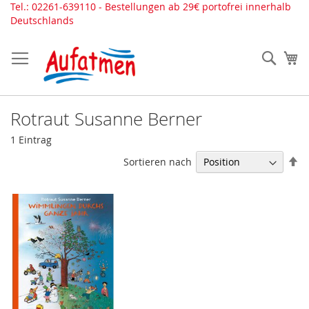
Direkt
Tel.: 02261-639110 - Bestellungen ab 29€ portofrei innerhalb
zum
Deutschlands
Inhalt
Such
Me
Rotraut Susanne Berner
1
Eintrag
In
Sortieren nach
ab
Re