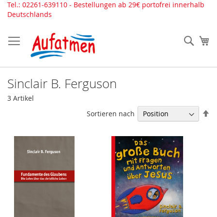
Direkt
Tel.: 02261-639110 - Bestellungen ab 29€ portofrei innerhalb
zum
Deutschlands
Inhalt
Such
Me
Sinclair B. Ferguson
3
Artikel
In
Sortieren nach
ab
Re