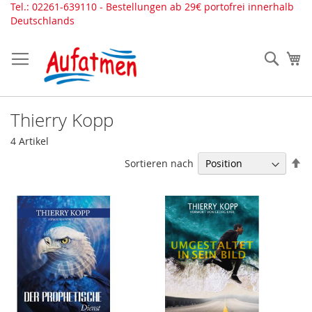
Direkt
Tel.: 02261-639110 - Bestellungen ab 29€ portofrei innerhalb
zum
Deutschlands
Inhalt
Such
Me
Thierry Kopp
4
Artikel
In
Sortieren nach
ab
Re