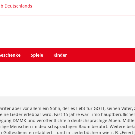
alb Deutschlands
Geschenke
Spiele
Kinder
riter aber vor allem ein Sohn, der es liebt für GOTT, seinen Vater
seine Lieder erlebbar wird. Fast 15 Jahre war Timo hauptberuflich
gung DMMK und veröffentlichte 5 deutschsprachige Alben. Mittlerwe
zählige Menschen im deutschsprachigen Raum berührt. Weitere bekan
 Gottesdiensten etabliert – und in Liederbüchern wie z. B. „Feiert 