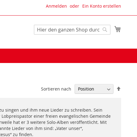
Anmelden
Ein Konto erstellen
Mein W
Suche
Suche
In
Sortieren nach
absteig
Reihenf
, zu singen und ihm neue Lieder zu schreiben. Sein
er Lobpreispastor einer freien evangelischen Gemeinde
ile hat er 3 weitere Solo-Alben veröffentlicht. Mit
nte Lieder von ihm sind: „Vater unser“,
Jesus“ zu finden.