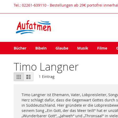
Direkt
Tel.: 02261-639110 - Bestellungen ab 29€ portofrei innerh
zum
Inhalt
Bücher
Bibeln
Glaube
Musik
Filme
Timo Langner
Ansicht
Raster
Liste
1
Eintrag
als
Timo Langner ist Ehemann, Vater, Lobpreisleiter, Songw
Herz schlägt dafür, dass die Gegenwart Gottes durch 
in Süddeutschland. Hier gründete er die Lobpreisbewe
seinem Song „Ein Gott, der das Meer teilt“ hat er un
„Wunderbarer Gott“, „Jahweh“ und „Thronsaal“ in vielen