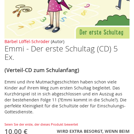
Zum
Bärbel Löffel-Schröder
(Autor)
Emmi - Der erste Schultag (CD) 5
Anfang
der
Ex.
Bildergalerie
springen
(Verteil-CD zum Schulanfang)
Emmi und ihre Mutmachgeschichten haben schon viele
Kinder auf ihrem Weg zum ersten Schultag begleitet. Das
Kurzhörspiel ist in sich abgeschlossen und ein Auszug aus
der bestehenden Folge 11 (?Emmi kommt in die Schule?). Die
perfekte Kleinigkeit für die Schultüte oder für Einschulungs-
Gottesdienste.
Seien Sie der erste, der dieses Produkt bewertet
10,00 €
WIRD EXTRA BESORGT, WENN BEIM