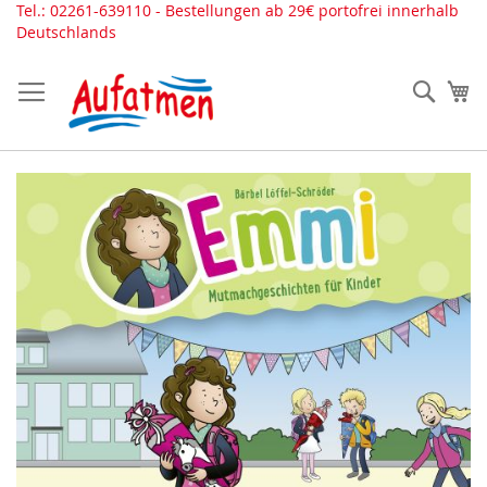
Direkt
Tel.: 02261-639110 - Bestellungen ab 29€ portofrei innerhalb
zum
Deutschlands
Inhalt
Such
Me
Zum
Ende
der
Bildergalerie
springen