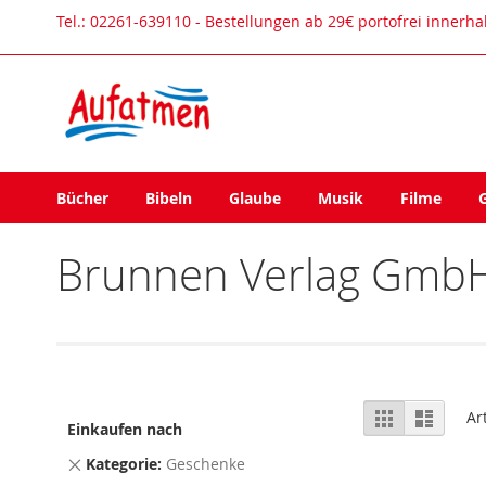
Direkt
Tel.: 02261-639110 - Bestellungen ab 29€ portofrei innerh
zum
Inhalt
Bücher
Bibeln
Glaube
Musik
Filme
Brunnen Verlag GmbH
Ansicht
Raster
Liste
Ar
Einkaufen nach
als
Dies
Kategorie
Geschenke
entfernen