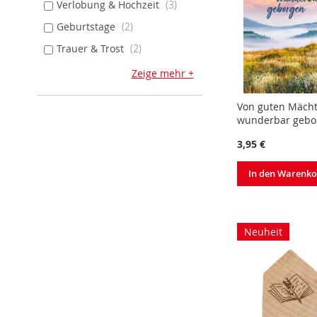
Verlobung & Hochzeit
3
Geburtstage
2
Trauer & Trost
2
Zeige mehr
Von guten Mäch
wunderbar gebo
3,95 €
In den Warenk
Neuheit