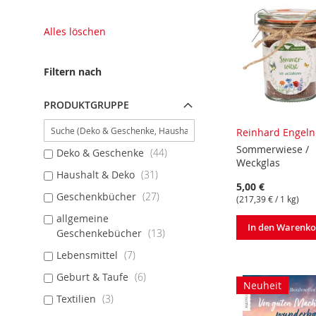
Alles löschen
Filtern nach
PRODUKTGRUPPE
Reinhard Engeln
Sommerwiese /
Deko & Geschenke
44
Weckglas
Haushalt & Deko
31
5,00 €
Geschenkbücher
27
(
217,39 €
/ 1 kg)
allgemeine
In den Warenk
Geschenkebücher
13
Lebensmittel
7
Geburt & Taufe
6
Neuheit
Textilien
3