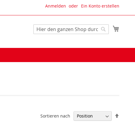
Anmelden
Ein Konto erstellen
Mein W
Suche
Suche
In
Sortieren nach
absteig
Reihenf