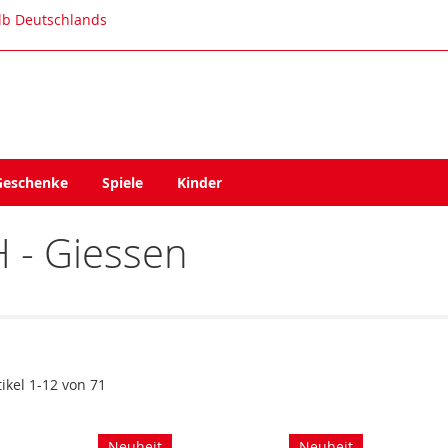
alb Deutschlands
Geschenke
Spiele
Kinder
 - Giessen
tikel
1
-
12
von
71
Neuheit
Neuheit