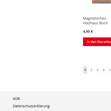
Magnetisches
Holzhaus Buch
4,95 €
In den Warenk
Seite
Sie lesen gerade S
Seite
Seite
Seite
S
1
2
3
4
5
AGB
Datenschutzerklärung