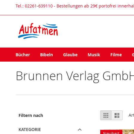
Direkt
Tel.: 02261-639110 - Bestellungen ab 29€ portofrei innerh
zum
Inhalt
Bücher
Bibeln
Glaube
Musik
Filme
Brunnen Verlag GmbH
Ansicht
Raster
Liste
Ar
Filtern nach
als
KATEGORIE
Neuheit