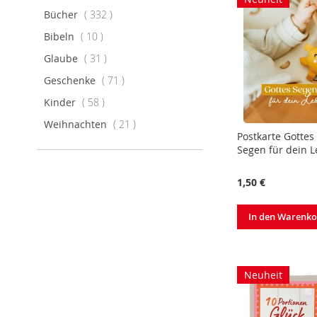
Artikel
Bücher
332
Artikel
Bibeln
10
Artikel
Glaube
31
Artikel
Geschenke
71
Artikel
Kinder
58
Artikel
Weihnachten
21
Postkarte Gottes
Segen für dein 
1,50 €
In den Warenk
Neuheit