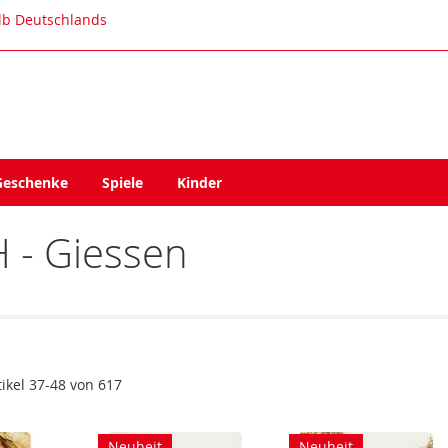
alb Deutschlands
Geschenke
Spiele
Kinder
 - Giessen
tikel
37
-
48
von
617
Neuheit
Neuheit