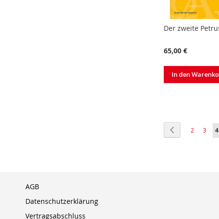
Der zweite Petru
65,00 €
In den Warenk
Seite
Seite
Zurück
Seite
Seite
S
2
3
4
AGB
Datenschutzerklärung
Vertragsabschluss