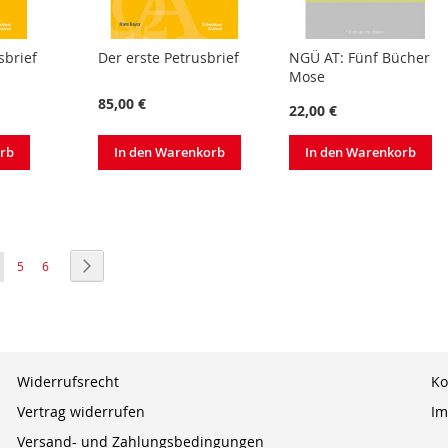
sbrief
Der erste Petrusbrief
NGÜ AT: Fünf Bücher
Mose
85,00 €
22,00 €
orb
In den Warenkorb
In den Warenkorb
ie lesen gerade Seite
Seite
Seite
Seite
Weiter
5
6
Widerrufsrecht
Ko
Vertrag widerrufen
Im
Versand- und Zahlungsbedingungen