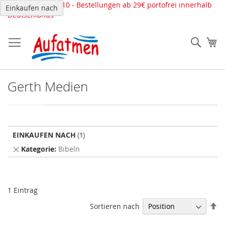
Direkt
Tel.: 02261-639110 - Bestellungen ab 29€ portofrei innerhalb
Einkaufen nach
zum
Deutschlands
Inhalt
Such
Me
Gerth Medien
EINKAUFEN NACH
Dies
Kategorie
Bibeln
entfernen
1
Eintrag
In
Sortieren nach
ab
Re