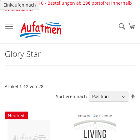
Direkt
Tel.: 02261-639110 - Bestellungen ab 29€ portofrei innerhalb
Einkaufen nach
zum
Deutschlands
Inhalt
Such
Me
Glory Star
Artikel
1
-
12
von
28
In
Sortieren nach
ab
Re
Neuheit