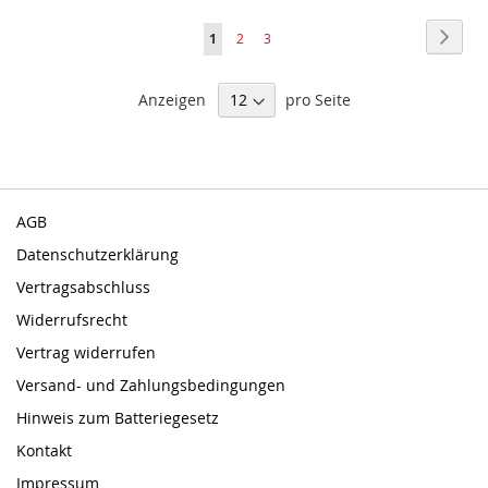
Seite
Seite
Weite
Sie
Seite
Seite
1
2
3
lesen
Anzeigen
pro Seite
gerade
Seite
AGB
Datenschutzerklärung
Vertragsabschluss
Widerrufsrecht
Vertrag widerrufen
Versand- und Zahlungsbedingungen
Hinweis zum Batteriegesetz
Kontakt
Impressum