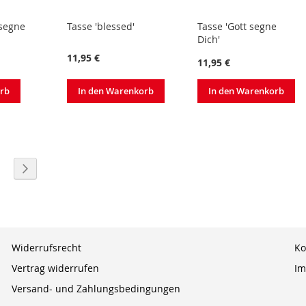
 segne
Tasse 'blessed'
Tasse 'Gott segne
Dich'
11,95 €
11,95 €
In den Warenkorb
orb
In den Warenkorb
eite
eite
Seite
Weiter
Widerrufsrecht
Ko
Vertrag widerrufen
Im
Versand- und Zahlungsbedingungen