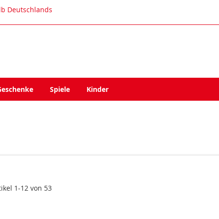
alb Deutschlands
Geschenke
Spiele
Kinder
tikel
1
-
12
von
53