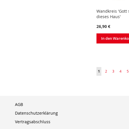
Wandkreis 'Gott
dieses Haus'
26,90 €
In den Warenk
Seite
Sie lesen gerade S
Seite
Seite
Seite
S
1
2
3
4
5
AGB
Datenschutzerklärung
Vertragsabschluss