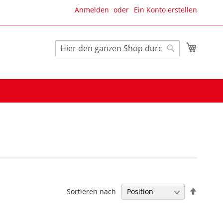
Anmelden
Ein Konto erstellen
Mein W
Suche
Suche
In
Sortieren nach
absteig
Reihenf