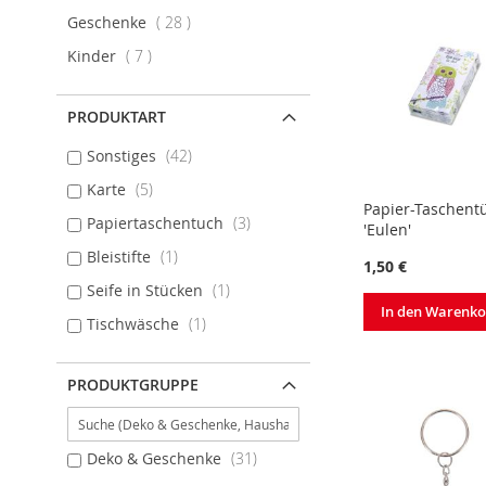
Artikel
Geschenke
28
Artikel
Kinder
7
PRODUKTART
Sonstiges
42
Karte
5
Papier-Taschent
Papiertaschentuch
3
'Eulen'
Bleistifte
1
1,50 €
Seife in Stücken
1
In den Warenk
Tischwäsche
1
PRODUKTGRUPPE
Deko & Geschenke
31