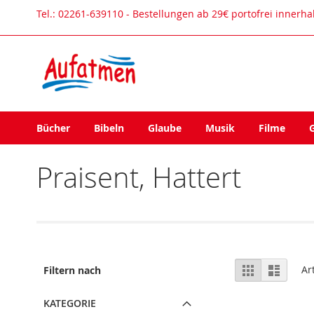
Direkt
Tel.: 02261-639110 - Bestellungen ab 29€ portofrei innerh
zum
Inhalt
Bücher
Bibeln
Glaube
Musik
Filme
Praisent, Hattert
Ansicht
Raster
Liste
Ar
Filtern nach
als
KATEGORIE