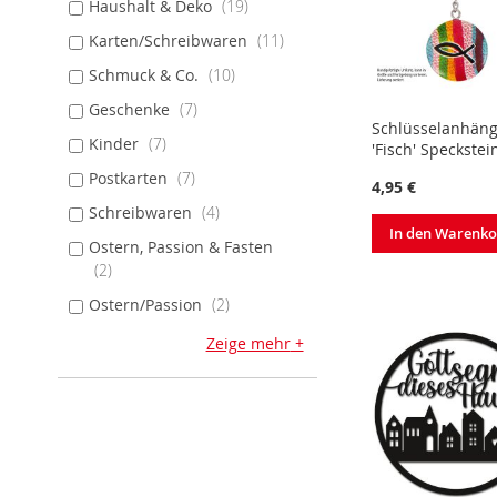
Haushalt & Deko
19
Karten/Schreibwaren
11
Schmuck & Co.
10
Geschenke
7
Schlüsselanhän
Kinder
7
'Fisch' Speckstei
Postkarten
7
4,95 €
Schreibwaren
4
In den Warenk
Ostern, Passion & Fasten
2
Ostern/Passion
2
Zeige mehr